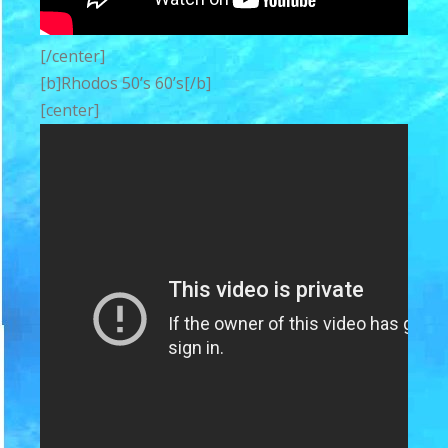
[/center]
[b]Rhodos 50’s 60’s[/b]
[center]