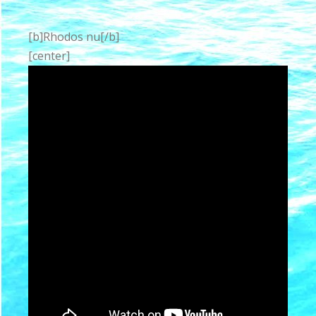
[b]Rhodos nu[/b]
[center]